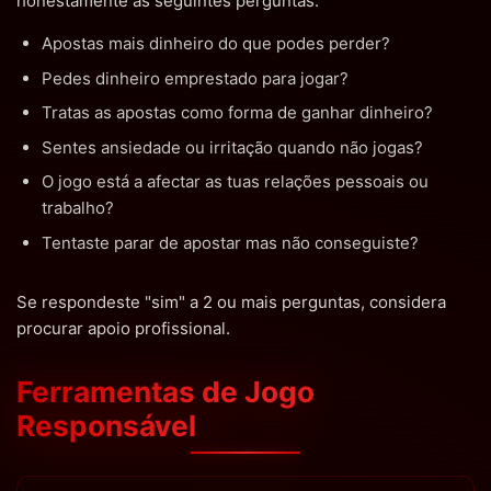
honestamente às seguintes perguntas:
Apostas mais dinheiro do que podes perder?
Pedes dinheiro emprestado para jogar?
Tratas as apostas como forma de ganhar dinheiro?
Sentes ansiedade ou irritação quando não jogas?
O jogo está a afectar as tuas relações pessoais ou
trabalho?
Tentaste parar de apostar mas não conseguiste?
Se respondeste "sim" a 2 ou mais perguntas, considera
procurar apoio profissional.
Ferramentas de Jogo
Responsável