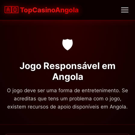
🇦🇴 TopCasinoAngola
🛡️
Jogo Responsável em
Angola
O jogo deve ser uma forma de entretenimento. Se
acreditas que tens um problema com o jogo,
existem recursos de apoio disponíveis em Angola.