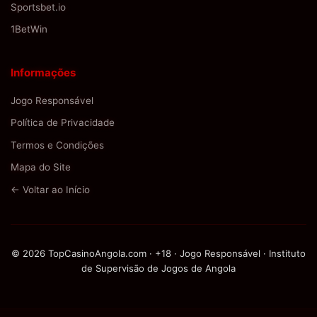
Sportsbet.io
1BetWin
Informações
Jogo Responsável
Política de Privacidade
Termos e Condições
Mapa do Site
← Voltar ao Início
© 2026 TopCasinoAngola.com · +18 · Jogo Responsável · Instituto
de Supervisão de Jogos de Angola