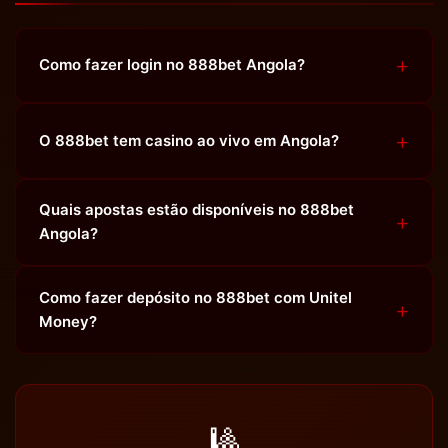
Como fazer login no 888bet Angola?
O 888bet tem casino ao vivo em Angola?
Quais apostas estão disponíveis no 888bet
Angola?
Como fazer depósito no 888bet com Unitel
Money?
🎱