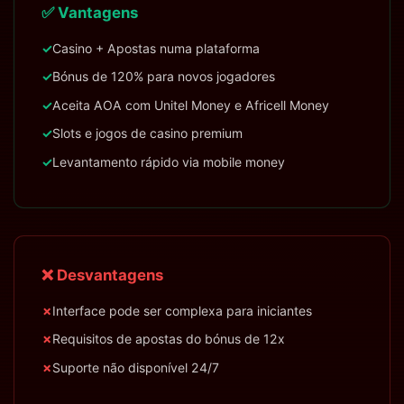
✅ Vantagens
Casino + Apostas numa plataforma
Bónus de 120% para novos jogadores
Aceita AOA com Unitel Money e Africell Money
Slots e jogos de casino premium
Levantamento rápido via mobile money
❌ Desvantagens
Interface pode ser complexa para iniciantes
Requisitos de apostas do bónus de 12x
Suporte não disponível 24/7