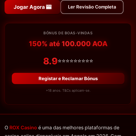
Jogar Agora 🎰
Ler Revisão Completa
BÓNUS DE BOAS-VINDAS
150% até 100.000 AOA
8.9
⭐⭐⭐⭐⭐⭐⭐⭐⭐
Registar e Reclamar Bónus
+18 anos. T&Cs aplicam-se.
O
ROX Casino
é uma das melhores plataformas de