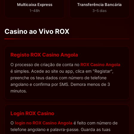
Multicaixa Express
Transferência Bancária
1–48h
3–5 dias
Casino ao Vivo ROX
Registo ROX Casino Angola
O processo de criação de conta no
ROX Casino Angola
é simples. Acede ao site ou app, clica em "Registar",
preenche os teus dados com número de telefone
angolano e confirma por SMS. Demora menos de 3
minutos.
Login ROX Casino
O
login no ROX Casino Angola
é feito com número de
telefone angolano e palavra-passe. Guarda as tuas