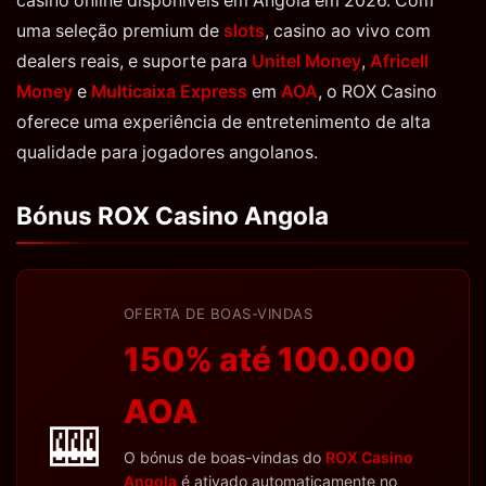
casino online disponíveis em Angola em 2026. Com
uma seleção premium de
slots
, casino ao vivo com
dealers reais, e suporte para
Unitel Money
,
Africell
Money
e
Multicaixa Express
em
AOA
, o ROX Casino
oferece uma experiência de entretenimento de alta
qualidade para jogadores angolanos.
Bónus ROX Casino Angola
OFERTA DE BOAS-VINDAS
150% até 100.000
AOA
🎰
O bónus de boas-vindas do
ROX Casino
Angola
é ativado automaticamente no