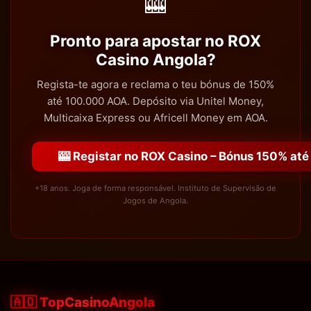
🎰
Pronto para apostar no ROX
Casino Angola?
Regista-te agora e reclama o teu bónus de 150%
até 100.000 AOA. Depósito via Unitel Money,
Multicaixa Express ou Africell Money em AOA.
🎰 Registar no ROX Casino – Bónus 150% at
+18 anos. Joga de forma responsável. Instituto de Supervisão de
Jogos de Angola.
🇦🇴 TopCasinoAngola