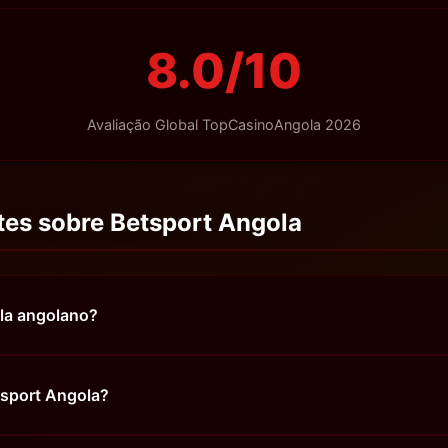
8.0/10
Avaliação Global TopCasinoAngola 2026
tes sobre Betsport Angola
ola angolano?
tsport Angola?