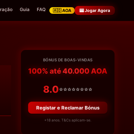
ração
Guia
FAQ
🇦🇴 AOA
🎰 Jogar Agora
BÓNUS DE BOAS-VINDAS
100% até 40.000 AOA
8.0
⭐⭐⭐⭐⭐⭐⭐⭐
Registar e Reclamar Bónus
+18 anos. T&Cs aplicam-se.