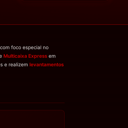
 com foco especial no
e
Multicaixa Express
em
os e realizem
levantamentos