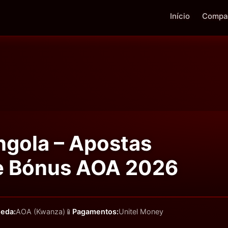
Início
Compa
ngola – Apostas
 e Bónus AOA 2026
eda:
AOA (Kwanza)
📱
Pagamentos:
Unitel Money