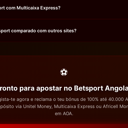
rt com Multicaixa Express?
sport comparado com outros sites?
⚽
ronto para apostar no Betsport Angol
ista-te agora e reclama o teu bónus de 100% até 40.000 
pósito via Unitel Money, Multicaixa Express ou Africell Mo
em AOA.