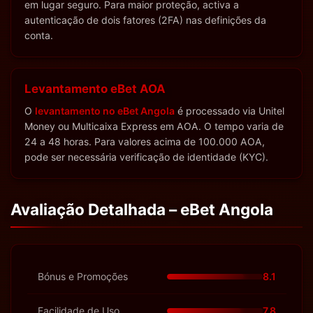
em lugar seguro. Para maior proteção, activa a
autenticação de dois fatores (2FA) nas definições da
conta.
Levantamento eBet AOA
O
levantamento no eBet Angola
é processado via Unitel
Money ou Multicaixa Express em AOA. O tempo varia de
24 a 48 horas. Para valores acima de 100.000 AOA,
pode ser necessária verificação de identidade (KYC).
Avaliação Detalhada – eBet Angola
Bónus e Promoções
8.1
Facilidade de Uso
7.8