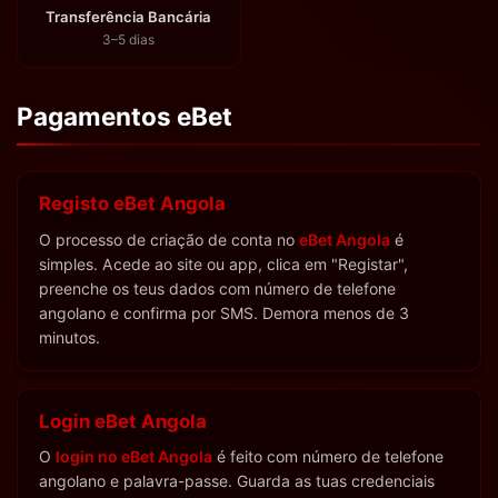
Transferência Bancária
3–5 dias
Pagamentos eBet
Registo eBet Angola
O processo de criação de conta no
eBet Angola
é
simples. Acede ao site ou app, clica em "Registar",
preenche os teus dados com número de telefone
angolano e confirma por SMS. Demora menos de 3
minutos.
Login eBet Angola
O
login no eBet Angola
é feito com número de telefone
angolano e palavra-passe. Guarda as tuas credenciais