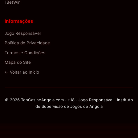
1BetWin
Informações
Jogo Responsável
Política de Privacidade
Termos e Condições
Mapa do Site
← Voltar ao Início
© 2026 TopCasinoAngola.com · +18 · Jogo Responsável · Instituto
de Supervisão de Jogos de Angola