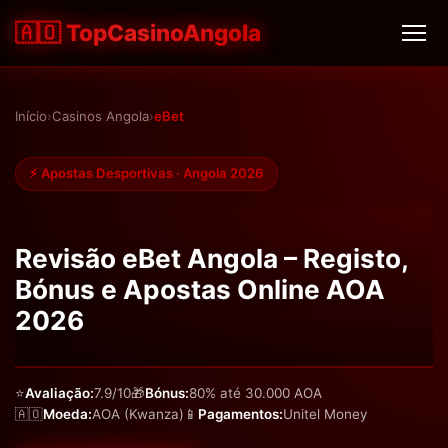
🇦🇴 TopCasinoAngola
Início
›
Casinos Angola
›
eBet
⚡ Apostas Desportivas · Angola 2026
Revisão eBet Angola – Registo,
Bónus e Apostas Online AOA
2026
⭐
Avaliação:
7.9/10
🎁
Bónus:
80% até 30.000 AOA
🇦🇴
Moeda:
AOA (Kwanza)
📱
Pagamentos:
Unitel Money