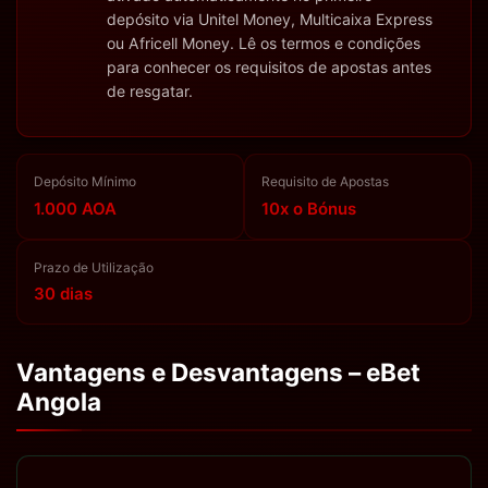
depósito via Unitel Money, Multicaixa Express
ou Africell Money. Lê os termos e condições
para conhecer os requisitos de apostas antes
de resgatar.
Depósito Mínimo
Requisito de Apostas
1.000 AOA
10x o Bónus
Prazo de Utilização
30 dias
Vantagens e Desvantagens – eBet
Angola