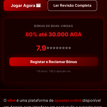
Jogar Agora 🎰
Ler Revisão Completa
BÓNUS DE BOAS-VINDAS
80% até 30.000 AOA
7.9
⭐⭐⭐⭐⭐⭐⭐⭐
Registar e Reclamar Bónus
+18 anos. T&Cs aplicam-se.
O
eBet
é uma plataforma de
apostas online
disponível