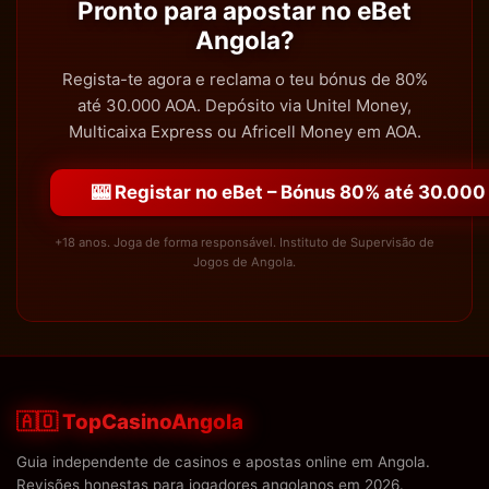
Pronto para apostar no eBet
Angola?
Regista-te agora e reclama o teu bónus de 80%
até 30.000 AOA. Depósito via Unitel Money,
Multicaixa Express ou Africell Money em AOA.
🎰 Registar no eBet – Bónus 80% até 30.00
+18 anos. Joga de forma responsável. Instituto de Supervisão de
Jogos de Angola.
🇦🇴 TopCasinoAngola
Guia independente de casinos e apostas online em Angola.
Revisões honestas para jogadores angolanos em 2026.